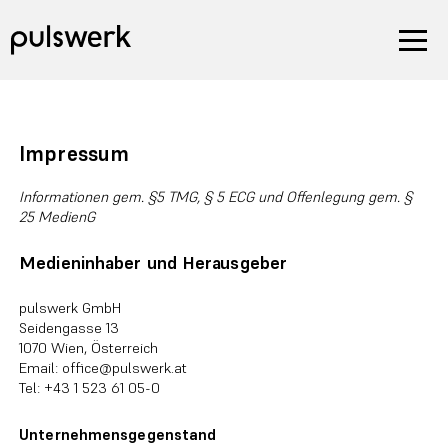
Direkt
zum
Inhalt
wechseln
Impressum
Informationen gem. §5 TMG, § 5 ECG und Offenlegung gem. §
25 MedienG
Medieninhaber und Herausgeber
pulswerk GmbH
Seidengasse 13
1070 Wien, Österreich
Email: office@pulswerk.at
Tel: +43 1 523 61 05-0
Unternehmensgegenstand